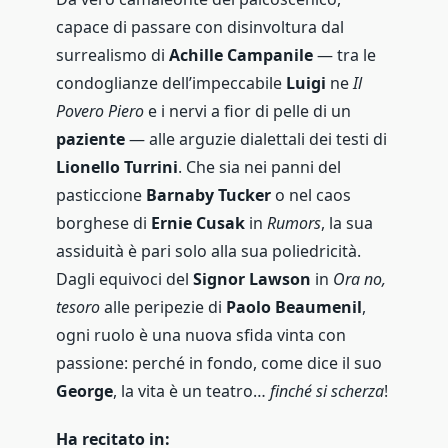
capace di passare con disinvoltura dal
surrealismo di
Achille Campanile
— tra le
condoglianze dell’impeccabile
Luigi
ne
Il
Povero Piero
e i nervi a fior di pelle di un
paziente
— alle arguzie dialettali dei testi di
Lionello Turrini
. Che sia nei panni del
pasticcione
Barnaby Tucker
o nel caos
borghese di
Ernie Cusak
in
Rumors
, la sua
assiduità è pari solo alla sua poliedricità.
Dagli equivoci del
Signor Lawson
in
Ora no,
tesoro
alle peripezie di
Paolo Beaumenil
,
ogni ruolo è una nuova sfida vinta con
passione: perché in fondo, come dice il suo
George
, la vita è un teatro…
finché si scherza
!
Ha recitato in: